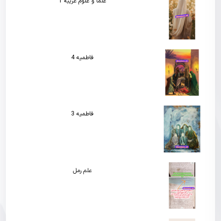
علما و علوم غریبه 1
فاطمیه 4
فاطمیه 3
علم رمل