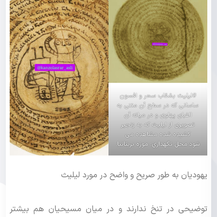
#لیلیث بشقاب سحر و افسون
ساسانى كه در سطح آن متنی به
الفبای پهلوی و در میانه آن
تصویری از لیلیث که به زنجیر
کشیده شده مشاهده می
شود.محل نگهدارى: موزه بریتانیا.
یهودیان به طور صریح و واضح در مورد لیلیث
توضیحی در تنخ ندارند و در میان مسیحیان هم بیشتر