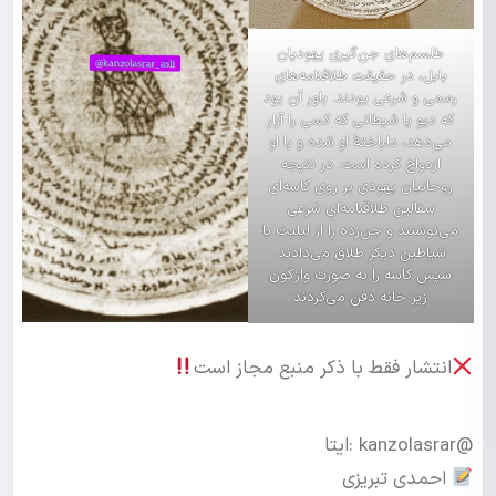
طلسم‌های جن‌گیری ‏یهودیان
بابل، در حقیقت طلاقنامه‌های
رسمی و شرعی بودند. باور آن بود
که دیو یا شیطانی که کسی را آزار
می‌دهد، دلباختهٔ او شده و با او
ازدواج کرده است. در نتیجه
روحانیان یهودی بر روی کاسه‌ای
سفالین طلاقنامه‌ای شرعی
می‌نوشتند و جن‌زده را از لیلیث یا
شیاطین دیگر طلاق می‌دادند.
سپس کاسه را به صورت واژگون
زیر خانه دفن می‌کردند
انتشار فقط با ذکر منبع مجاز است
@kanzolasrar :ایتا
احمدی تبریزی