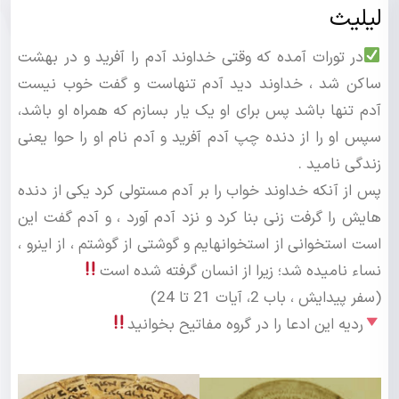
لیلیث
در تورات آمده که وقتى خداوند آدم را آفرید و در بهشت
ساکن شد ، خداوند دید آدم تنهاست و گفت خوب نیست
آدم تنها باشد پس براى او یک یار بسازم که همراه او باشد،
سپس او را از دنده چپ آدم آفرید و آدم نام او را حوا یعنى
زندگى نامید .
پس از آن‏که خداوند خواب را بر آدم مستولى کرد یکى از دنده
‏هایش را گرفت زنى بنا کرد و نزد آدم آورد ، و آدم گفت این
است استخوانى از استخوان‏هایم و گوشتى از گوشتم ، از این‏رو ،
نساء نامیده شد؛ زیرا از انسان گرفته شده است
(سفر پیدایش ، باب 2، آیات 21 تا 24)
ردیه این ادعا را در گروه مفاتیح بخوانید