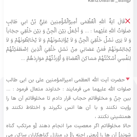
@kanzolasrar_asli
قَالَ آيَةُ اَللهِ اَلْعُظْمَى أَمِيرُاَلْمُؤْمِنِينَ عَلِيُّ بْنُ ابي طَالِبٍ
صَلَوَاتُ اَللهِ عَلَيْهما : … وَ أَجْعَلُ بَيْنَ اَلْجِنِّ وَ بَيْنَ خَلْقِي حِجَاباً
وَ لاَ يَرَى نَسْلُ خَلْقِيَ اَلْجِنَّ وَ لاَ يُؤَانِسُونَهُمْ وَ لاَ يُخَالِطُونَهُمْ وَ لاَ
يُجَالِسُونَهُمْ فَمَنْ عَصَانِي مِنْ نَسْلِ خَلْقِيَ اَلَّذِينَ اِصْطَفَيْتُهُمْ
لِنَفْسِي أَسْكَنْتُهُمْ مَسَاكِنَ اَلْعُصَاةِ وَ أَوْرَدْتُهُمْ مَوَارِدَهُمْ …
حضرت آیت الله العظمی امیرالمؤمنین علی بن ابی طالب
صلوات الله علیهما می فرمایند : خداوند متعال فرمود : …
بین جِنّ و مخلوقاتم حجاب قرار دادم تا مخلوقاتم آن ها را
رؤیت نکنند و با آن ها انس نگیرند و اختلاط نکنند و
همنشینی نکنند ،
حالا مخلوقاتم اگر معصیت مرا انجام دهند [و مرتکب گناه
شوند] آن ها را [یعنی اجنه را] در منازل گناهکاران ساکن می