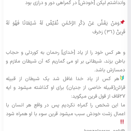
وانداشتم ليكن [خودش] در گمراهى دور و درازى بود
وَمَنْ يَعْشُ عَنْ ذِكْرِ الرَّحْمَٰنِ نُقَيِّضْ لَهُ شَيْطَانًا فَهُوَ لَهُ
قَرِينٌ ﴿٣٦﴾ زخرف
و هر کس خود را از یاد [خدای] رحمان به کوردلی و حجاب
باطن بزند، شیطانی بر او می گماریم که آن شیطان ملازم و
دمسازش باشد.
هر کس از یاد خدا غافل شد یک شیطان از قبیله
قرائن(قبیله خاصی از جنیان) برای او گذاشته میشود و ایه
۲۷قاف از قول قرین میگوید:
ما این شخص را گمراه نکردیم پس در واقع هر انسان با
اعمال زشت خودش سبب میشود قرین سوء با او همراه شود