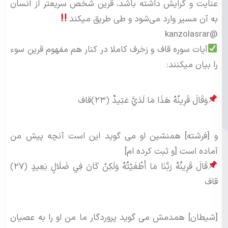
عنایت و گرایش داشته باشد، قرین شخص سریعتر از انسان
به آن مسیر وارد می‌شود و طی طریق میکند
@kanzolasrar
آیات سوره قاف و زخرف کاملا در کنار هم مفهوم قرین سوء
را بیان میکنند:
وَقَالَ قَرِينُهُ هَذَا مَا لَدَيَّ عَتِيدٌ ﴿۲۳﴾قاف
و [فرشته] همنشين او مى‏ گويد اين است آنچه پيش من
آماده است [و ثبت كرده‏ ام]
قَالَ قَرِينُهُ رَبَّنَا مَا أَطْغَيْتُهُ وَلَكِنْ كَانَ فِي ضَلَالٍ بَعِيدٍ ﴿۲۷﴾
قاف
[شيطان] همدمش مى‏ گويد پروردگار ما من او را به عصيان