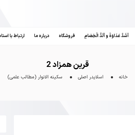
أَشَدَّ عَدَاوَةً و أَلَدُّ الْخِصَامِ
فروشگاه
درباره ما
ارتباط با استاد
قرین همزاد 2
خانه
اسلایدر اصلی
سکینه الانوار (مطالب علمی)