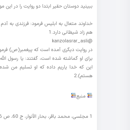
ببینید دوستان حقیر ابتدا دو روایت را در این مور
خداوند متعال به ابلیس فرمود: فرزندی به آدم 
هم زاد شیطانی دارد.1
@kanzolasrar_asli
در روایت دیگری آمده است که پیغمبر(ص) فرمود
برای او گماشته شده است، گفتند: یا رسول اللّ
این که خدا یاریم داده که او تسلیم من شده 
هستم).2
منبع
1 مجلسی، محمد باقر، بحار الأنوار، ج ‏60، ص 306، مؤسسة الوفاء، بیروت . لبنان، 1404 هـ. ق.