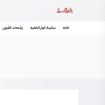
خانه
سکینة انوارالخفیه
رَشَحات الفُنون