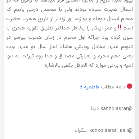
یهود مبدا تاریخ را محرم آنسالی قرار میدهد که رسول الله در
انسال هجرت نموده بودند ولی با تفحص درمی یابیم که
محرم انسال دوماه و دوازده روز زودتر از تاریخ هجرت حضرت
است
و عمر اینکار را بخاطر حداکثر تطبیق تقویم هجری با
عبری کرده بود چراکه اول محرم در زمان هجرت پیامبر در
تقویم عبری معادل روویش هشانا اغاز سال نو عبری بوده
یعنی دهم محرم و بعبارتی مصداق و هذا یوم تبرکت به بنوا
امیه و برخی موارد که العاقل یکفی بالاشاره.
ادامه مطلب
فاطمیه 3
@kanzolasrar :ایتا
@kanzolasrar_asli :تلگرام